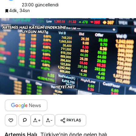
23:00
güncellendi
4dk, 34sn
+
-
PAYLAŞ
Artemis Halı
, Türkiye’nin önde gelen halı