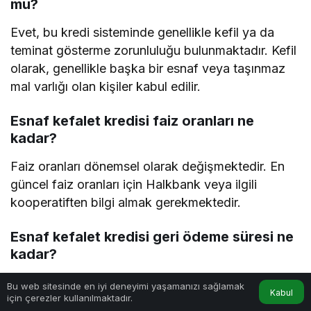
mu?
Evet, bu kredi sisteminde genellikle kefil ya da
teminat gösterme zorunluluğu bulunmaktadır. Kefil
olarak, genellikle başka bir esnaf veya taşınmaz
mal varlığı olan kişiler kabul edilir.
Esnaf kefalet kredisi faiz oranları ne
kadar?
Faiz oranları dönemsel olarak değişmektedir. En
güncel faiz oranları için Halkbank veya ilgili
kooperatiften bilgi almak gerekmektedir.
Esnaf kefalet kredisi geri ödeme süresi ne
kadar?
Vade süresi 1 yıldan 5 yıla kadar değişmektedir.
Bu web sitesinde en iyi deneyimi yaşamanızı sağlamak
Kabul
için çerezler kullanılmaktadır.
Taksitler ise aylık veya üçer aylık olarak