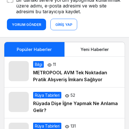
Bir dahaki sefere yorum yaptığımda kullanılmak
üzere adımı, e-posta adresimi ve web site
adresimi bu tarayıcıya kaydet.
YORUM GÖNDER
GIRIŞ YAP
Popüler Haberler
Yeni Haberler
Bilgi
11
METROPOOL AVM Tek Noktadan
Pratik Alışveriş İmkanı Sağlıyor
Rüya Tabirleri
52
Rüyada Dişe İğne Yapmak Ne Anlama
Gelir?
Rüya Tabirleri
131